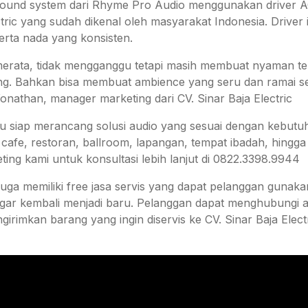
 sound system dari Rhyme Pro Audio menggunakan driver 
ectric yang sudah dikenal oleh masyarakat Indonesia. Driver
serta nada yang konsisten.
merata, tidak mengganggu tetapi masih membuat nyaman t
ng. Bahkan bisa membuat ambience yang seru dan ramai s
Yonathan, manager marketing dari CV. Sinar Baja Electric
u siap merancang solusi audio yang sesuai dengan kebutuh
i cafe, restoran, ballroom, lapangan, tempat ibadah, hing
ing kami untuk konsultasi lebih lanjut di 0822.3398.9944
c juga memiliki free jasa servis yang dapat pelanggan gunak
ar kembali menjadi baru. Pelanggan dapat menghubungi ad
irimkan barang yang ingin diservis ke CV. Sinar Baja Elec