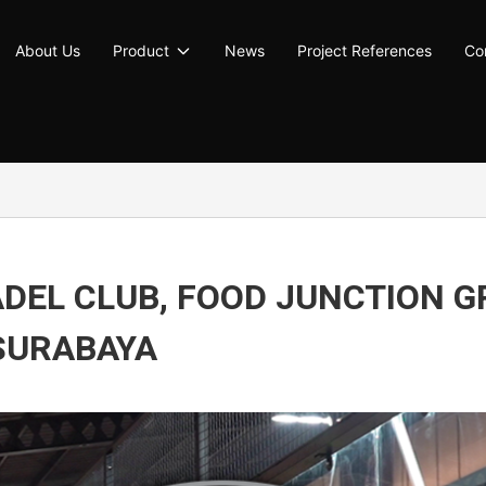
About Us
Product
News
Project References
Co
DEL CLUB, FOOD JUNCTION 
SURABAYA