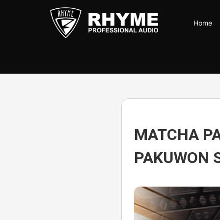
Skip
to
Home
the
content
Rhyme
Audio
|
100%
Karya
Anak
Bangsa
MATCHA PA
PAKUWON 