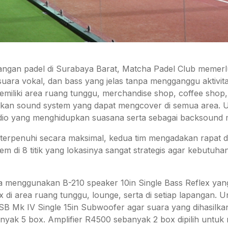
pangan padel di Surabaya Barat, Matcha Padel Club memerl
uara vokal, dan bass yang jelas tanpa mengganggu aktivitas
emiliki area ruang tunggu, merchandise shop, coffee shop,
kan sound system yang dapat mengcover di semua area. Unt
io yang menghidupkan suasana serta sebagai backsound 
 terpenuhi secara maksimal, kedua tim mengadakan rapat
m di 8 titik yang lokasinya sangat strategis agar kebutuh
 menggunakan B-210 speaker 10in Single Bass Reflex yang 
x di area ruang tunggu, lounge, serta di setiap lapangan. 
 Mk IV Single 15in Subwoofer agar suara yang dihasilkan
 sebanyak 5 box. Amplifier R4500 sebanyak 2 box dipilih untu