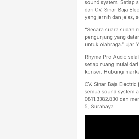
sound system. Setiap
dari CV. Sinar Baja El
yang jernih dan jelas, 
“Secara suara sudah 
pengunjung yang data
untuk olahraga.” ujar 
Rhyme Pro Audio selal
setiap ruang mulai dar
konser. Hubungi market
CV. Sinar Baja Electri
semua sound system ag
0811.3382.830 dan meng
5, Surabaya