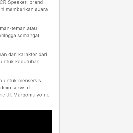
ACR Speaker, brand
 ini memberikan suara
eman-teman atau
ehingga semangat
an dan karakter dari
ga untuk kebutuhan
an untuk menservis
min servis di
tric Jl. Margomulyo no