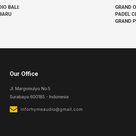
IO BALI:
GRAND O
BARU
PADEL C
GRAND 
Our Office
Jl. Margomulyo No.5
Surabaya 600185 - Indonesia
inforhymeaudio@gmail.com