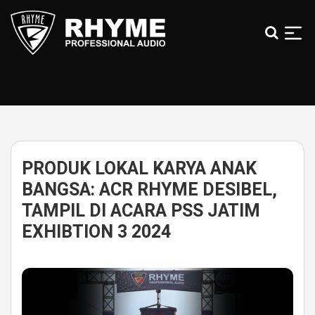
Skip
to
the
content
Rhyme
Audio
|
100%
Karya
Anak
PRODUK LOKAL KARYA ANAK
Bangsa
BANGSA: ACR RHYME DESIBEL,
TAMPIL DI ACARA PSS JATIM
EXHIBTION 3 2024