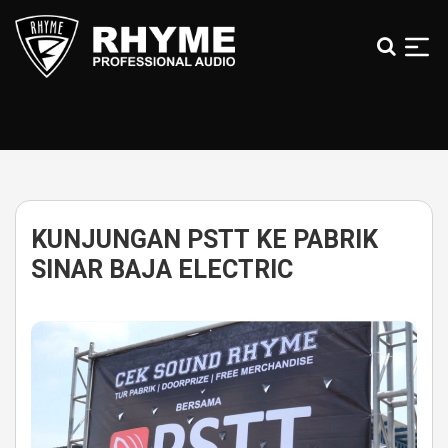
Skip
to
the
content
Rhyme
Audio
|
100%
Karya
Anak
KUNJUNGAN PSTT KE PABRIK
Bangsa
SINAR BAJA ELECTRIC