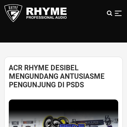
Skip
to
the
content
Rhyme
Audio
|
100%
Karya
Anak
ACR RHYME DESIBEL
Bangsa
MENGUNDANG ANTUSIASME
PENGUNJUNG DI PSDS