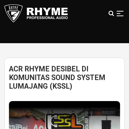
Skip
to
the
content
Rhyme
Audio
|
100%
Karya
Anak
ACR RHYME DESIBEL DI
Bangsa
KOMUNITAS SOUND SYSTEM
LUMAJANG (KSSL)